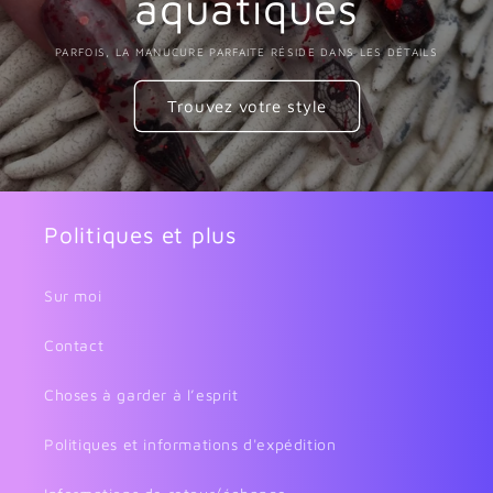
aquatiques
PARFOIS, LA MANUCURE PARFAITE RÉSIDE DANS LES DÉTAILS
Trouvez votre style
Politiques et plus
Sur moi
Contact
Choses à garder à l’esprit
Politiques et informations d'expédition