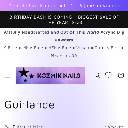
et
Délai de livraison actuel : 1 à 5 jours ouvrables
passer
au
contenu
BIRTHDAY BASH IS COMING - BIGGEST SALE OF
THE YEAR! 8/23
Artfully Handcrafted and Out Of This World Acrylic Dip
Powders
9 Free ● MMA Free ● HEMA Free ● Vegan ● Cruelty Free ●
Made in USA
Panier
C
Guirlande
o
Filtrer et trier
3 produits